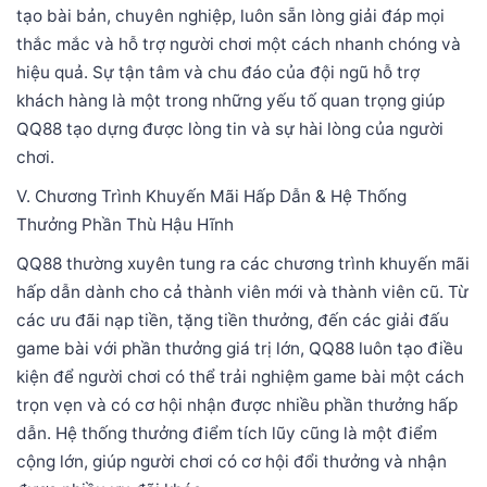
tạo bài bản, chuyên nghiệp, luôn sẵn lòng giải đáp mọi
thắc mắc và hỗ trợ người chơi một cách nhanh chóng và
hiệu quả. Sự tận tâm và chu đáo của đội ngũ hỗ trợ
khách hàng là một trong những yếu tố quan trọng giúp
QQ88 tạo dựng được lòng tin và sự hài lòng của người
chơi.
V. Chương Trình Khuyến Mãi Hấp Dẫn & Hệ Thống
Thưởng Phần Thù Hậu Hĩnh
QQ88 thường xuyên tung ra các chương trình khuyến mãi
hấp dẫn dành cho cả thành viên mới và thành viên cũ. Từ
các ưu đãi nạp tiền, tặng tiền thưởng, đến các giải đấu
game bài với phần thưởng giá trị lớn, QQ88 luôn tạo điều
kiện để người chơi có thể trải nghiệm game bài một cách
trọn vẹn và có cơ hội nhận được nhiều phần thưởng hấp
dẫn. Hệ thống thưởng điểm tích lũy cũng là một điểm
cộng lớn, giúp người chơi có cơ hội đổi thưởng và nhận